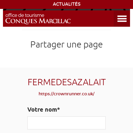
ACTUALITÉS
Ouvrir le menu
ENVIE
DE...
DÉCOUVRIR LA DESTINATION
Partager une page
CONQUES
EXPÉRIENCES
FERMEDESAZALAIT
SÉJOURNER
https://crownrunner.co.uk/
AGENDA
Votre nom*
VENIR