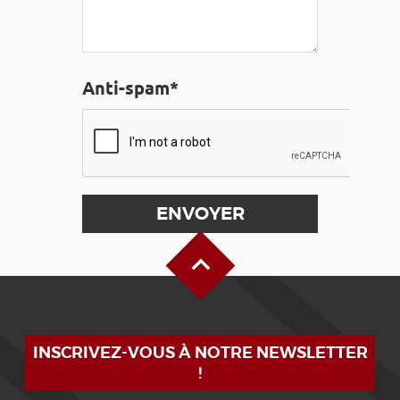
Anti-spam*
Haut de page
INSCRIVEZ-VOUS À NOTRE NEWSLETTER
!