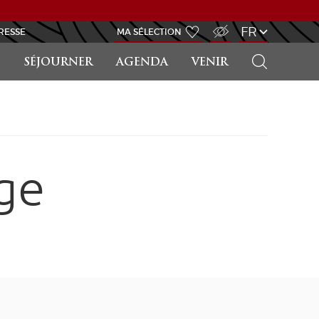
ACCÈS MALVOYANT
FR
RESSE
MA SÉLECTION
RECHERCHER
SÉJOURNER
AGENDA
VENIR
ge