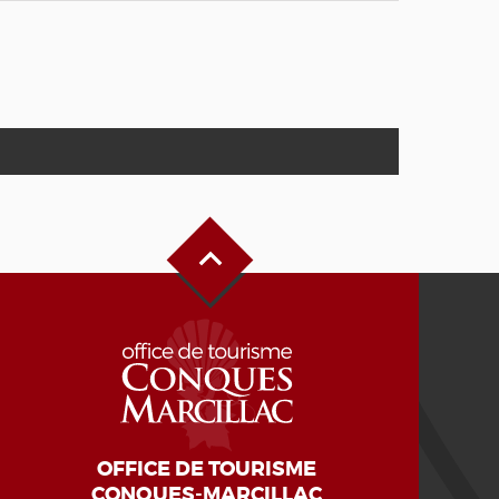
Haut de page
OFFICE DE TOURISME
CONQUES-MARCILLAC