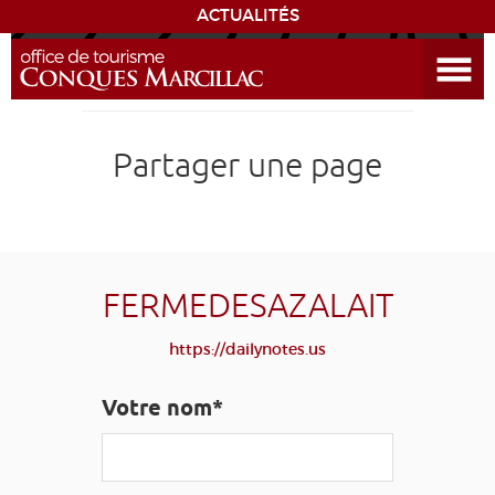
ACTUALITÉS
Ouvrir le menu
ENVIE
DE...
DÉCOUVRIR LA DESTINATION
Partager une page
CONQUES
EXPÉRIENCES
FERMEDESAZALAIT
SÉJOURNER
https://dailynotes.us
AGENDA
Votre nom*
VENIR