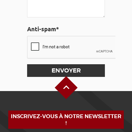
Anti-spam*
Haut de page
INSCRIVEZ-VOUS À NOTRE NEWSLETTER
!