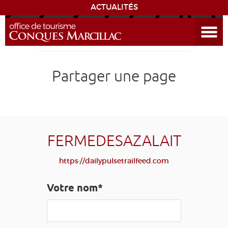
ACTUALITÉS
Ouvrir le menu
ENVIE
DE...
DÉCOUVRIR LA DESTINATION
Partager une page
CONQUES
EXPÉRIENCES
FERMEDESAZALAIT
SÉJOURNER
https://dailypulsetrailfeed.com
AGENDA
Votre nom*
VENIR