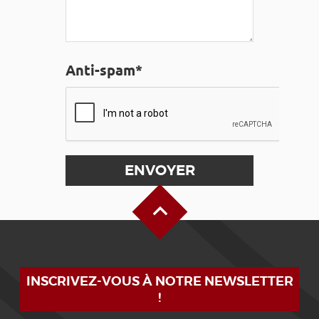
Anti-spam*
Haut de page
INSCRIVEZ-VOUS À NOTRE NEWSLETTER
!