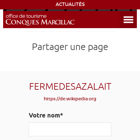
ACTUALITÉS
Ouvrir le menu
ENVIE
DE...
DÉCOUVRIR LA DESTINATION
Partager une page
CONQUES
EXPÉRIENCES
FERMEDESAZALAIT
SÉJOURNER
https://de.wikipedia.org
AGENDA
Votre nom*
VENIR