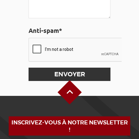
Anti-spam*
Haut de page
INSCRIVEZ-VOUS À NOTRE NEWSLETTER
!