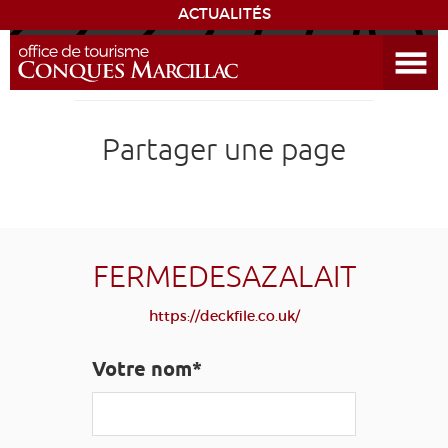
ACTUALITÉS
Ouvrir le menu
ENVIE
DE...
DÉCOUVRIR LA DESTINATION
Partager une page
CONQUES
EXPÉRIENCES
FERMEDESAZALAIT
SÉJOURNER
https://deckfile.co.uk/
AGENDA
Votre nom*
VENIR