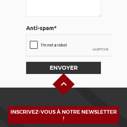
Anti-spam*
Haut de page
INSCRIVEZ-VOUS À NOTRE NEWSLETTER
!