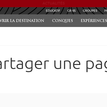
ACTUALITÉS
EDUCATIF
GR 65
GROUPES
P
RIR LA DESTINATION
CONQUES
EXPÉRIENCES
artager une pa