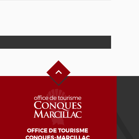
Haut de page
OFFICE DE TOURISME
CONQUES-MARCILLAC