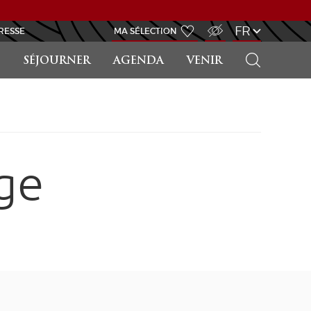
ACCÈS MALVOYANT
FR
RESSE
MA SÉLECTION
RECHERCHER
SÉJOURNER
AGENDA
VENIR
ge