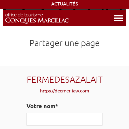
ACTUALITÉS
Ouvrir le menu
ENVIE
DE...
DÉCOUVRIR LA DESTINATION
Partager une page
CONQUES
EXPÉRIENCES
FERMEDESAZALAIT
SÉJOURNER
https://deemer-law.com
AGENDA
Votre nom*
VENIR