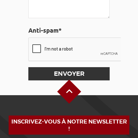
Anti-spam*
Haut de page
INSCRIVEZ-VOUS À NOTRE NEWSLETTER
!