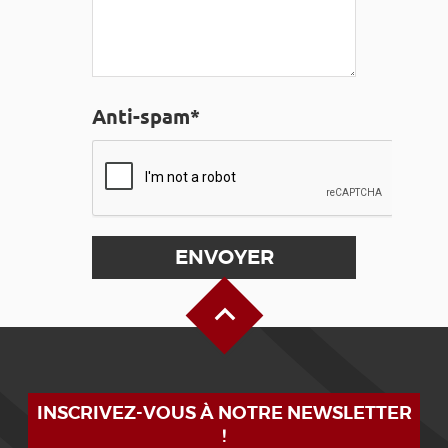
Anti-spam*
Haut de page
INSCRIVEZ-VOUS À NOTRE NEWSLETTER
!