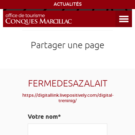
ACTUALITÉS
Ouvrir le menu
ENVIE
DE...
DÉCOUVRIR LA DESTINATION
Partager une page
CONQUES
EXPÉRIENCES
FERMEDESAZALAIT
SÉJOURNER
https://digitallink.livepositively.com/digital-
treninig/
AGENDA
Votre nom*
VENIR