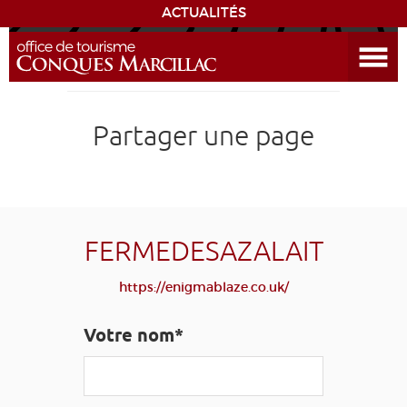
ACTUALITÉS
Ouvrir le menu
ENVIE
DE...
DÉCOUVRIR LA DESTINATION
Partager une page
CONQUES
EXPÉRIENCES
FERMEDESAZALAIT
SÉJOURNER
https://enigmablaze.co.uk/
AGENDA
Votre nom*
VENIR