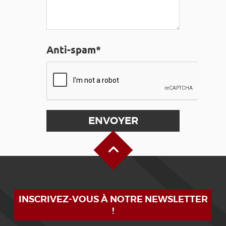
Anti-spam*
Haut de page
INSCRIVEZ-VOUS À NOTRE NEWSLETTER
!