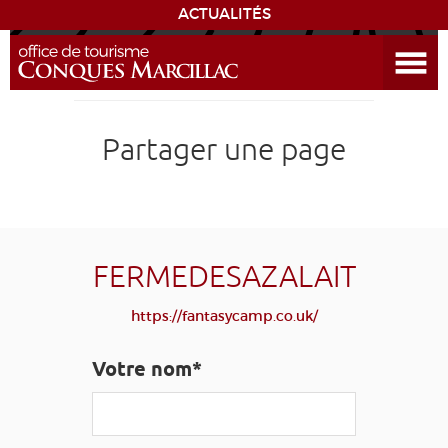
ACTUALITÉS
Ouvrir le menu
ENVIE
DE...
DÉCOUVRIR LA DESTINATION
Partager une page
CONQUES
EXPÉRIENCES
FERMEDESAZALAIT
SÉJOURNER
https://fantasycamp.co.uk/
AGENDA
Votre nom*
VENIR