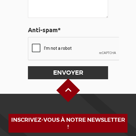
Anti-spam*
Haut de page
INSCRIVEZ-VOUS À NOTRE NEWSLETTER
!