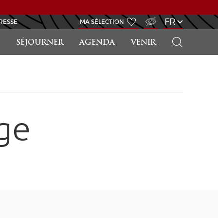
ACCÈS MALVOYANT
FR
RESSE
MA SÉLECTION
RECHERCHER
SÉJOURNER
AGENDA
VENIR
ge