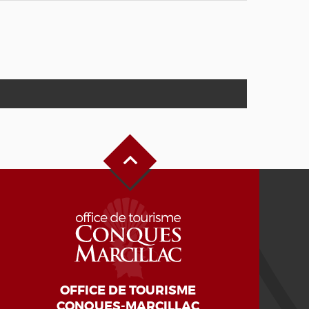
Haut de page
OFFICE DE TOURISME
CONQUES-MARCILLAC