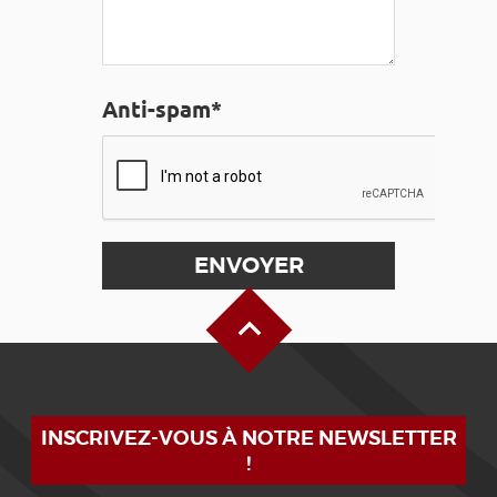
Anti-spam*
Haut de page
INSCRIVEZ-VOUS À NOTRE NEWSLETTER
!