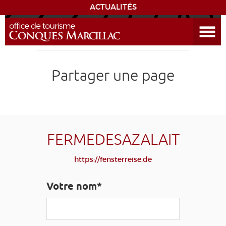
ACTUALITÉS
Ouvrir le menu
ENVIE
DE...
DÉCOUVRIR LA DESTINATION
Partager une page
CONQUES
EXPÉRIENCES
FERMEDESAZALAIT
SÉJOURNER
https://fensterreise.de
AGENDA
Votre nom*
VENIR