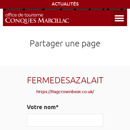
ACTUALITÉS
Ouvrir le menu
ENVIE
DE...
DÉCOUVRIR LA DESTINATION
Partager une page
CONQUES
EXPÉRIENCES
FERMEDESAZALAIT
SÉJOURNER
https://flagcrownbeat.co.uk/
AGENDA
Votre nom*
VENIR