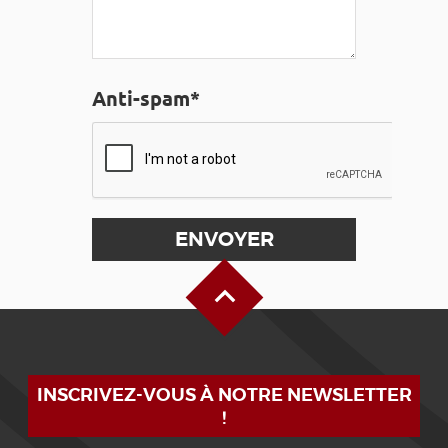
Anti-spam*
Haut de page
INSCRIVEZ-VOUS À NOTRE NEWSLETTER
!