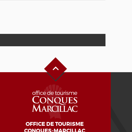
Haut de page
OFFICE DE TOURISME
CONQUES-MARCILLAC