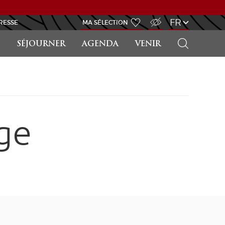
ACCÈS MALVOYANT
FR
RESSE
MA SÉLECTION
RECHERCHER
SÉJOURNER
AGENDA
VENIR
ge