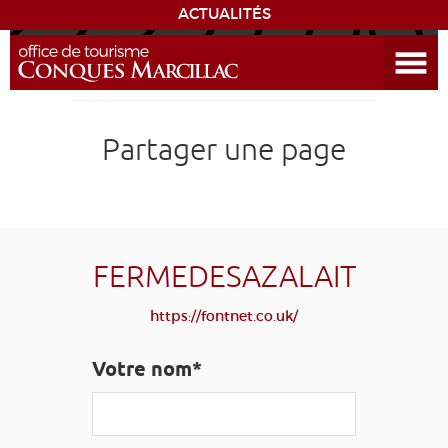
ACTUALITÉS
Ouvrir le menu
ENVIE
DE...
DÉCOUVRIR LA DESTINATION
Partager une page
CONQUES
EXPÉRIENCES
FERMEDESAZALAIT
SÉJOURNER
https://fontnet.co.uk/
AGENDA
Votre nom*
VENIR