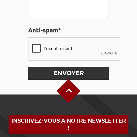
Anti-spam*
Haut de page
INSCRIVEZ-VOUS À NOTRE NEWSLETTER
!