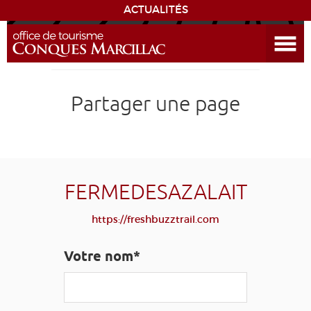
ACTUALITÉS
Ouvrir le menu
ENVIE
DE...
DÉCOUVRIR LA DESTINATION
Partager une page
CONQUES
EXPÉRIENCES
FERMEDESAZALAIT
SÉJOURNER
https://freshbuzztrail.com
AGENDA
Votre nom*
VENIR