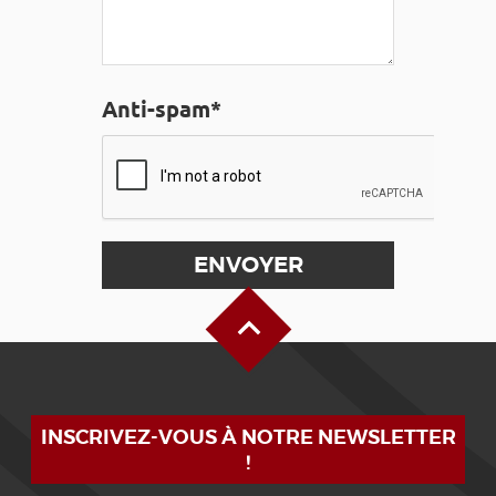
Anti-spam*
Haut de page
INSCRIVEZ-VOUS À NOTRE NEWSLETTER
!