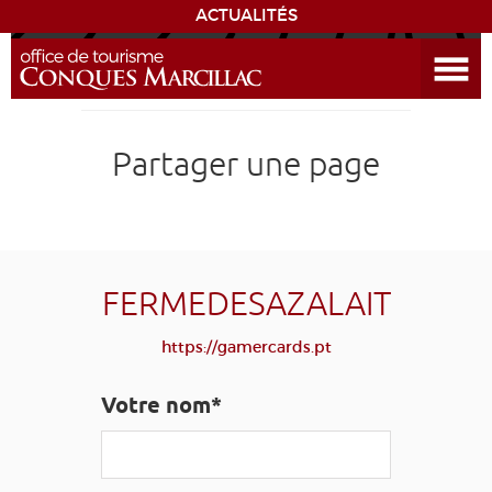
ACTUALITÉS
Ouvrir le menu
ENVIE
DE...
DÉCOUVRIR LA DESTINATION
Partager une page
CONQUES
EXPÉRIENCES
FERMEDESAZALAIT
SÉJOURNER
https://gamercards.pt
AGENDA
Votre nom*
VENIR