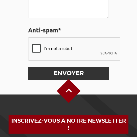
Anti-spam*
Haut de page
INSCRIVEZ-VOUS À NOTRE NEWSLETTER
!