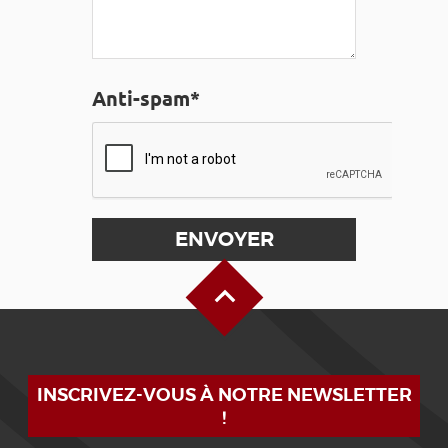
Anti-spam*
Haut de page
INSCRIVEZ-VOUS À NOTRE NEWSLETTER
!