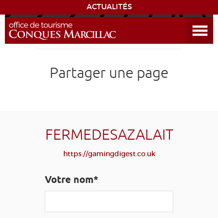
Ouvrir le menu
ENVIE
DE...
DÉCOUVRIR LA DESTINATION
Partager une page
CONQUES
EXPÉRIENCES
FERMEDESAZALAIT
SÉJOURNER
https://gamingdigest.co.uk
AGENDA
Votre nom*
VENIR