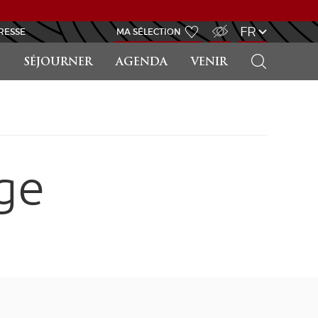
ACCÈS MALVOYANT
FR
RESSE
MA SÉLECTION
RECHERCHER
SÉJOURNER
AGENDA
VENIR
ge