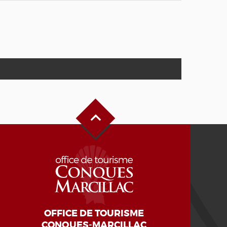
Haut de page
OFFICE DE TOURISME
CONQUES-MARCILLAC