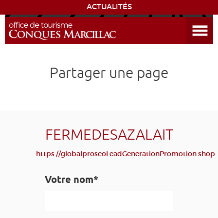
ACTUALITÉS
Ouvrir le menu
ENVIE
DE...
DÉCOUVRIR LA DESTINATION
Partager une page
CONQUES
EXPÉRIENCES
FERMEDESAZALAIT
SÉJOURNER
https://globalproseoLeadGenerationPromotion.shop
AGENDA
Votre nom*
VENIR