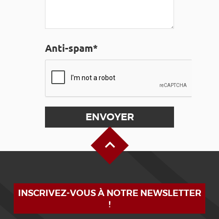
Anti-spam*
Haut de page
INSCRIVEZ-VOUS À NOTRE NEWSLETTER
!