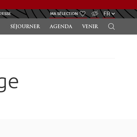
ACCÈS MALVOYANT
FR
RESSE
MA SÉLECTION
RECHERCHER
SÉJOURNER
AGENDA
VENIR
ge