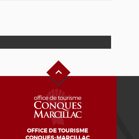
Haut de page
OFFICE DE TOURISME
CONQUES-MARCILLAC