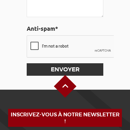
Anti-spam*
Haut de page
INSCRIVEZ-VOUS À NOTRE NEWSLETTER
!