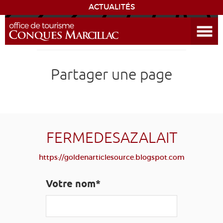
ACTUALITÉS
Ouvrir le menu
ENVIE
DE...
DÉCOUVRIR LA DESTINATION
Partager une page
CONQUES
EXPÉRIENCES
FERMEDESAZALAIT
SÉJOURNER
https://goldenarticlesource.blogspot.com
AGENDA
Votre nom*
VENIR