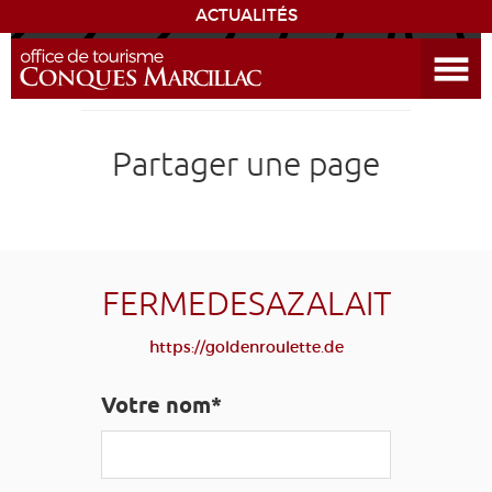
ACTUALITÉS
Ouvrir le menu
ENVIE
DE...
DÉCOUVRIR LA DESTINATION
Partager une page
CONQUES
EXPÉRIENCES
FERMEDESAZALAIT
SÉJOURNER
https://goldenroulette.de
AGENDA
Votre nom*
VENIR