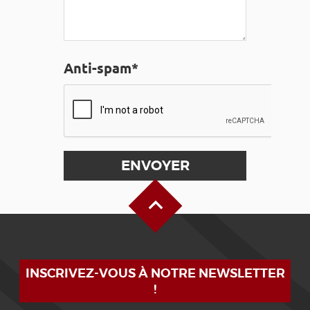
Anti-spam*
Haut de page
INSCRIVEZ-VOUS À NOTRE NEWSLETTER
!