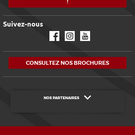
!
Suivez-nous
Facebook
Instagram
YouTube
CONSULTEZ NOS BROCHURES
NOS PARTENAIRES