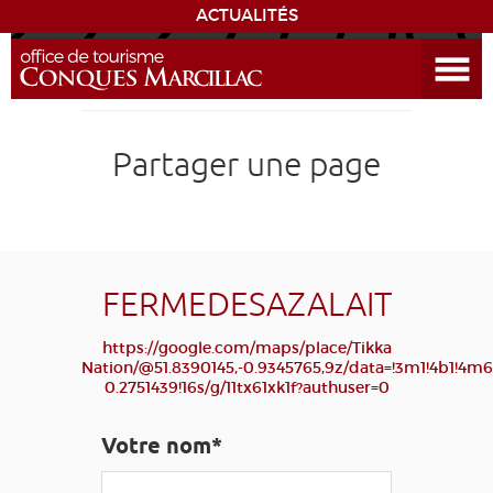
ACTUALITÉS
Ouvrir le menu
ENVIE
DE...
DÉCOUVRIR LA DESTINATION
Partager une page
CONQUES
EXPÉRIENCES
FERMEDESAZALAIT
SÉJOURNER
https://google.com/maps/place/Tikka
Nation/@51.8390145,-0.9345765,9z/data=!3m1!4b1!4
0.2751439!16s/g/11tx61xk1f?authuser=0
AGENDA
Votre nom*
VENIR