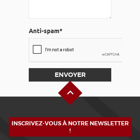
Anti-spam*
Haut de page
INSCRIVEZ-VOUS À NOTRE NEWSLETTER
!