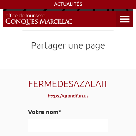
ACTUALITÉS
Ouvrir le menu
ENVIE
DE...
DÉCOUVRIR LA DESTINATION
Partager une page
CONQUES
EXPÉRIENCES
FERMEDESAZALAIT
SÉJOURNER
https://grandfun.us
AGENDA
Votre nom*
VENIR