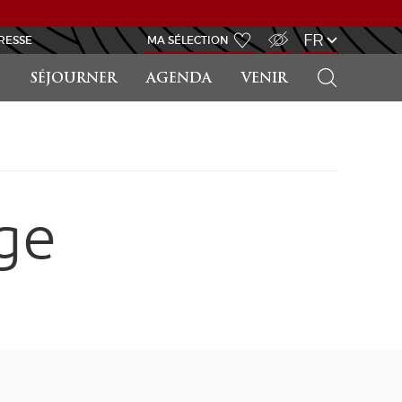
ACCÈS MALVOYANT
FR
RESSE
MA SÉLECTION
RECHERCHER
SÉJOURNER
AGENDA
VENIR
ge