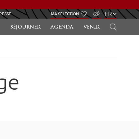
ACCÈS MALVOYANT
FR
RESSE
MA SÉLECTION
RECHERCHER
SÉJOURNER
AGENDA
VENIR
ge