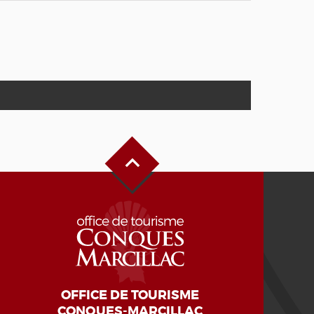
Haut de page
OFFICE DE TOURISME
CONQUES-MARCILLAC