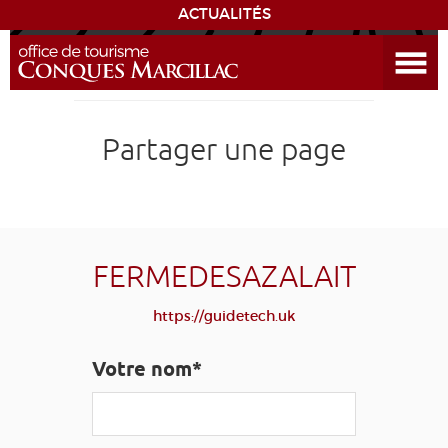
ACTUALITÉS
Ouvrir le menu
ENVIE
DE...
DÉCOUVRIR LA DESTINATION
Partager une page
CONQUES
EXPÉRIENCES
FERMEDESAZALAIT
SÉJOURNER
https://guidetech.uk
AGENDA
Votre nom*
VENIR