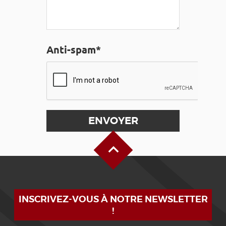
Anti-spam*
Haut de page
INSCRIVEZ-VOUS À NOTRE NEWSLETTER
!