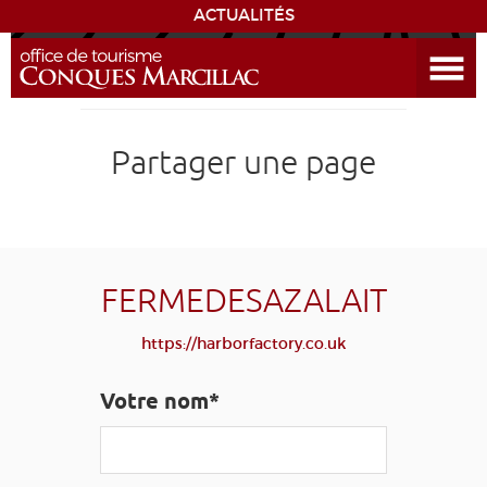
ACTUALITÉS
Ouvrir le menu
ENVIE
DE...
DÉCOUVRIR LA DESTINATION
Partager une page
CONQUES
EXPÉRIENCES
FERMEDESAZALAIT
SÉJOURNER
https://harborfactory.co.uk
AGENDA
Votre nom*
VENIR