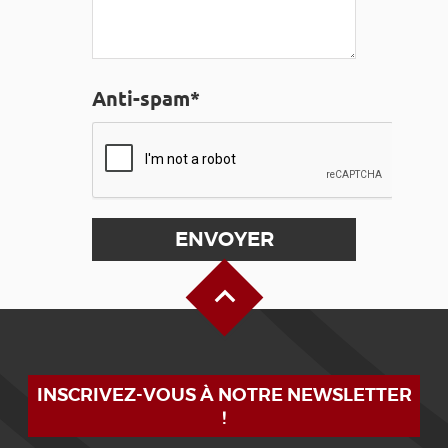
Anti-spam*
Haut de page
INSCRIVEZ-VOUS À NOTRE NEWSLETTER
!