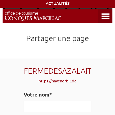
ACTUALITÉS
Ouvrir le menu
ENVIE
DE...
DÉCOUVRIR LA DESTINATION
Partager une page
CONQUES
EXPÉRIENCES
FERMEDESAZALAIT
SÉJOURNER
https://havenorbit.de
AGENDA
Votre nom*
VENIR