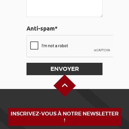
Anti-spam*
Haut de page
INSCRIVEZ-VOUS À NOTRE NEWSLETTER
!