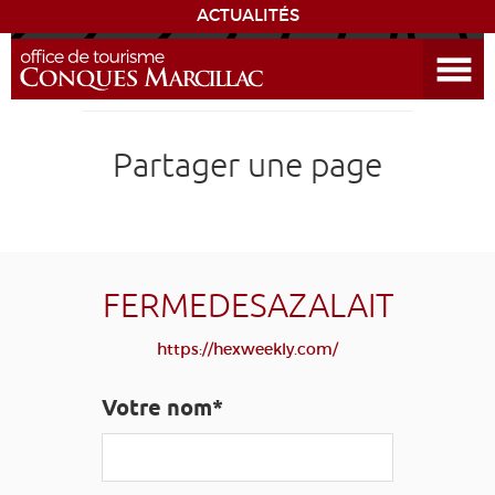
ACTUALITÉS
Ouvrir le menu
ENVIE
DE...
DÉCOUVRIR LA DESTINATION
Partager une page
CONQUES
EXPÉRIENCES
FERMEDESAZALAIT
SÉJOURNER
https://hexweekly.com/
AGENDA
Votre nom*
VENIR