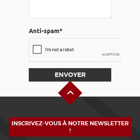
Anti-spam*
Haut de page
INSCRIVEZ-VOUS À NOTRE NEWSLETTER
!