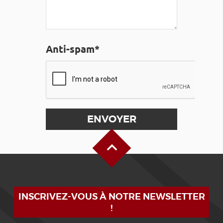
Anti-spam*
Haut de page
INSCRIVEZ-VOUS À NOTRE NEWSLETTER
!