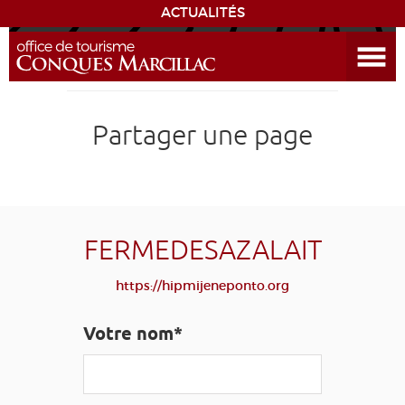
ACTUALITÉS
Ouvrir le menu
ENVIE
DE...
DÉCOUVRIR LA DESTINATION
Partager une page
CONQUES
EXPÉRIENCES
FERMEDESAZALAIT
SÉJOURNER
https://hipmijeneponto.org
AGENDA
Votre nom*
VENIR