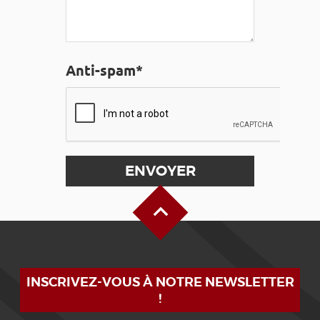
Anti-spam*
Haut de page
INSCRIVEZ-VOUS À NOTRE NEWSLETTER
!