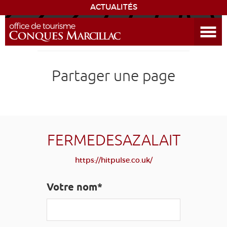
ACTUALITÉS
Ouvrir le menu
ENVIE
DE...
DÉCOUVRIR LA DESTINATION
Partager une page
CONQUES
EXPÉRIENCES
FERMEDESAZALAIT
SÉJOURNER
https://hitpulse.co.uk/
AGENDA
Votre nom*
VENIR