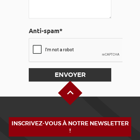
Anti-spam*
Haut de page
INSCRIVEZ-VOUS À NOTRE NEWSLETTER
!