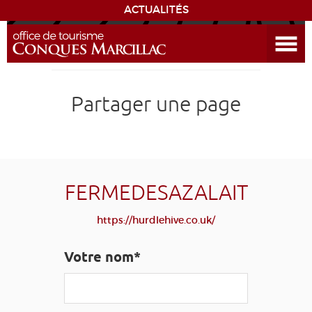
ACTUALITÉS
Ouvrir le menu
ENVIE
DE...
DÉCOUVRIR LA DESTINATION
Partager une page
CONQUES
EXPÉRIENCES
FERMEDESAZALAIT
SÉJOURNER
https://hurdlehive.co.uk/
AGENDA
Votre nom*
VENIR