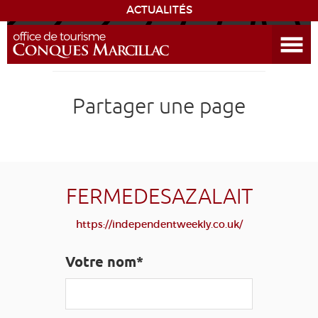
ACTUALITÉS
Ouvrir le menu
ENVIE
DE...
DÉCOUVRIR LA DESTINATION
Partager une page
CONQUES
EXPÉRIENCES
FERMEDESAZALAIT
SÉJOURNER
https://independentweekly.co.uk/
AGENDA
Votre nom*
VENIR