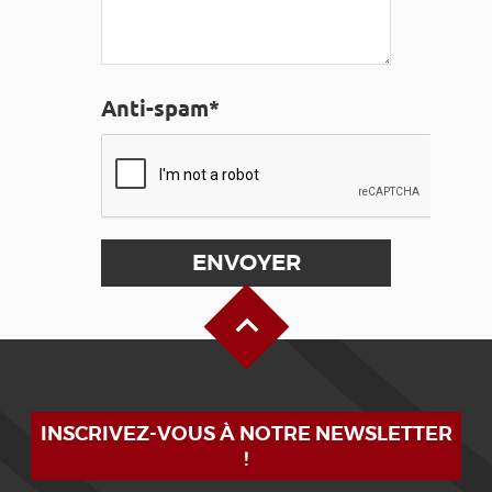
Anti-spam*
Haut de page
INSCRIVEZ-VOUS À NOTRE NEWSLETTER
!