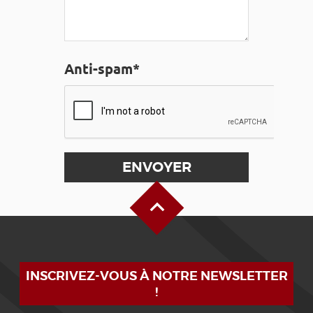
Anti-spam*
Haut de page
INSCRIVEZ-VOUS À NOTRE NEWSLETTER
!