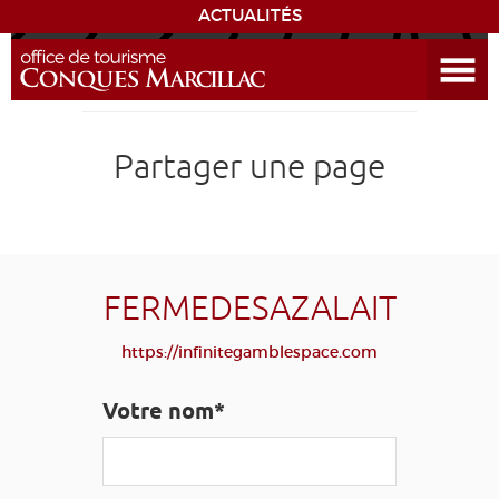
ACTUALITÉS
Ouvrir le menu
ENVIE
DE...
DÉCOUVRIR LA DESTINATION
Partager une page
CONQUES
EXPÉRIENCES
FERMEDESAZALAIT
SÉJOURNER
https://infinitegamblespace.com
AGENDA
Votre nom*
VENIR