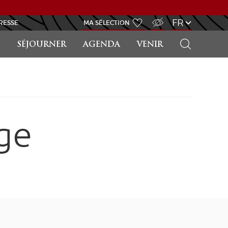
ACCÈS MALVOYANT
FR
RESSE
MA SÉLECTION
RECHERCHER
SÉJOURNER
AGENDA
VENIR
ge