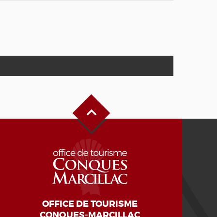
Haut de page
OFFICE DE TOURISME
CONQUES-MARCILLAC