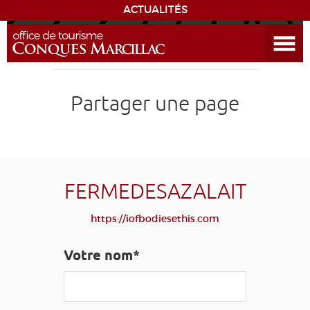
ACTUALITÉS
Ouvrir le menu
ENVIE
DE...
DÉCOUVRIR LA DESTINATION
Partager une page
CONQUES
EXPÉRIENCES
FERMEDESAZALAIT
SÉJOURNER
https://iofbodiesethis.com
AGENDA
Votre nom*
VENIR