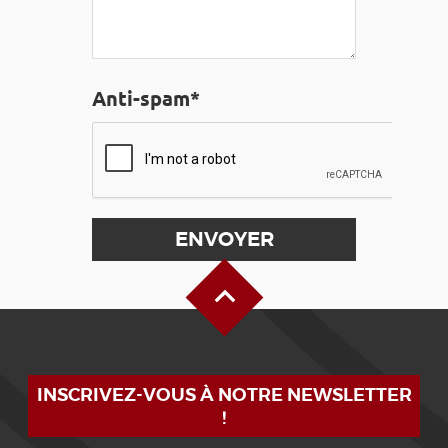
Anti-spam*
Haut de page
INSCRIVEZ-VOUS À NOTRE NEWSLETTER
!