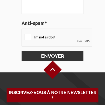
Anti-spam*
Haut de page
INSCRIVEZ-VOUS À NOTRE NEWSLETTER
!