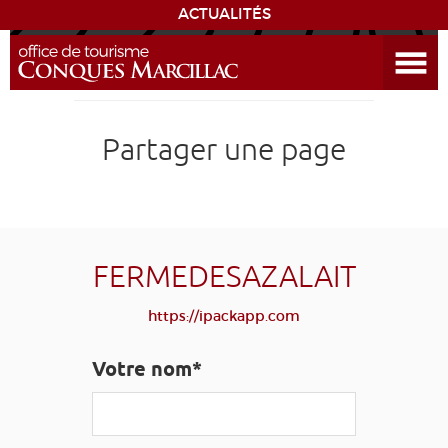
ACTUALITÉS
Ouvrir le menu
ENVIE
DE...
DÉCOUVRIR LA DESTINATION
Partager une page
CONQUES
EXPÉRIENCES
FERMEDESAZALAIT
SÉJOURNER
https://ipackapp.com
AGENDA
Votre nom*
VENIR