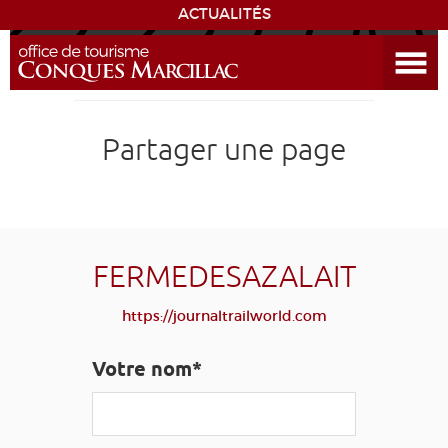
ACTUALITÉS
Ouvrir le menu
ENVIE
DE...
DÉCOUVRIR LA DESTINATION
Partager une page
CONQUES
EXPÉRIENCES
FERMEDESAZALAIT
SÉJOURNER
https://journaltrailworld.com
AGENDA
Votre nom*
VENIR