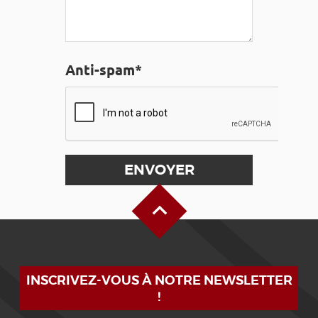
Anti-spam*
Haut de page
INSCRIVEZ-VOUS À NOTRE NEWSLETTER
!