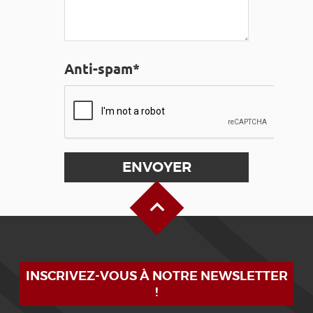
Anti-spam*
Haut de page
INSCRIVEZ-VOUS À NOTRE NEWSLETTER
!