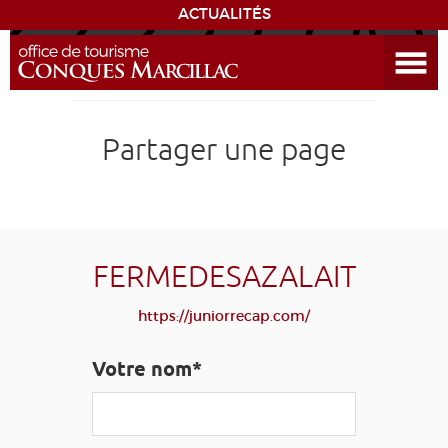
ACTUALITÉS
Ouvrir le menu
ENVIE
DE...
DÉCOUVRIR LA DESTINATION
Partager une page
CONQUES
EXPÉRIENCES
FERMEDESAZALAIT
SÉJOURNER
https://juniorrecap.com/
AGENDA
Votre nom*
VENIR