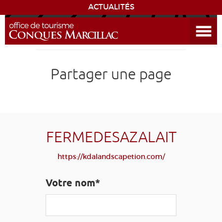
ACTUALITÉS
Ouvrir le menu
ENVIE
DE...
DÉCOUVRIR LA DESTINATION
Partager une page
CONQUES
EXPÉRIENCES
FERMEDESAZALAIT
SÉJOURNER
https://kdalandscapetion.com/
AGENDA
Votre nom*
VENIR