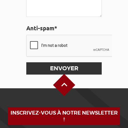
Anti-spam*
Haut de page
INSCRIVEZ-VOUS À NOTRE NEWSLETTER
!