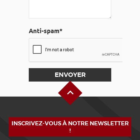
Anti-spam*
Haut de page
INSCRIVEZ-VOUS À NOTRE NEWSLETTER
!