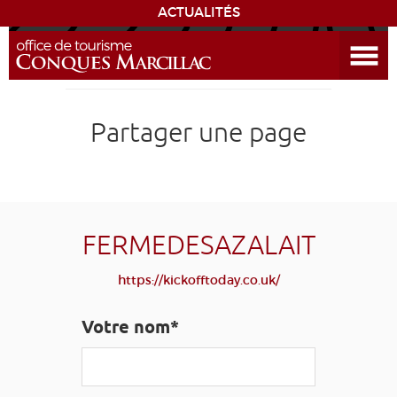
ACTUALITÉS
Ouvrir le menu
ENVIE
DE...
DÉCOUVRIR LA DESTINATION
Partager une page
CONQUES
EXPÉRIENCES
FERMEDESAZALAIT
SÉJOURNER
https://kickofftoday.co.uk/
AGENDA
Votre nom*
VENIR