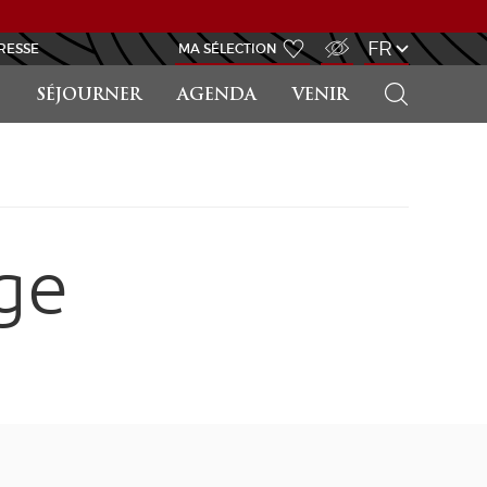
ACCÈS MALVOYANT
FR
RESSE
MA SÉLECTION
RECHERCHER
SÉJOURNER
AGENDA
VENIR
ge