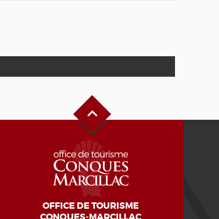
Haut de page
OFFICE DE TOURISME
CONQUES-MARCILLAC