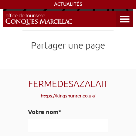
ACTUALITÉS
Ouvrir le menu
ENVIE
DE...
DÉCOUVRIR LA DESTINATION
Partager une page
CONQUES
EXPÉRIENCES
FERMEDESAZALAIT
SÉJOURNER
https://kingshunter.co.uk/
AGENDA
Votre nom*
VENIR