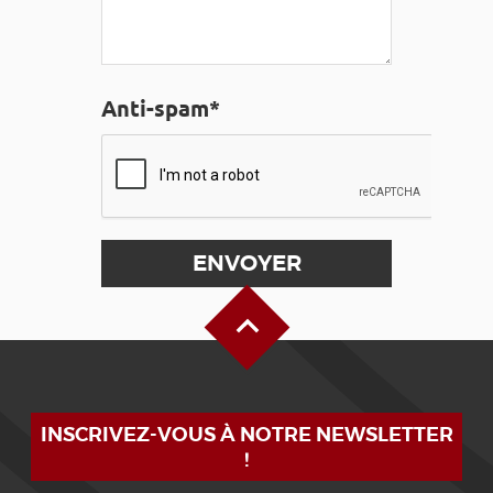
Anti-spam*
Haut de page
INSCRIVEZ-VOUS À NOTRE NEWSLETTER
!