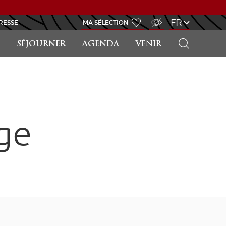
ACCÈS MALVOYANT
FR
RESSE
MA SÉLECTION
RECHERCHER
SÉJOURNER
AGENDA
VENIR
ge