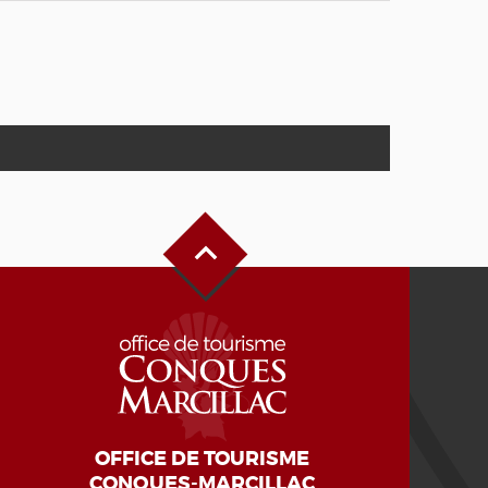
Haut de page
OFFICE DE TOURISME
CONQUES-MARCILLAC