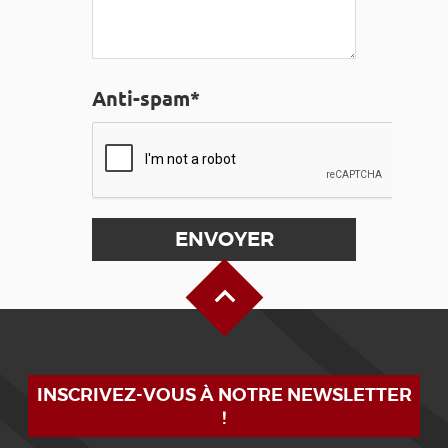
Anti-spam*
Haut de page
INSCRIVEZ-VOUS À NOTRE NEWSLETTER
!