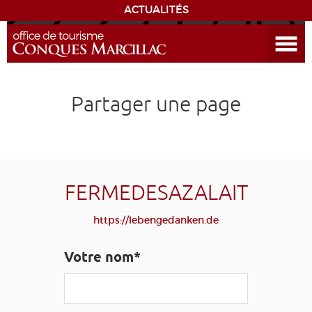
ACTUALITÉS
Ouvrir le menu
ENVIE
DE...
DÉCOUVRIR LA DESTINATION
Partager une page
CONQUES
EXPÉRIENCES
FERMEDESAZALAIT
SÉJOURNER
https://lebengedanken.de
AGENDA
Votre nom*
VENIR