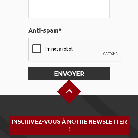
Anti-spam*
Haut de page
INSCRIVEZ-VOUS À NOTRE NEWSLETTER
!