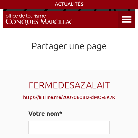
ACTUALITÉS
Ouvrir le menu
ENVIE
DE...
DÉCOUVRIR LA DESTINATION
Partager une page
CONQUES
EXPÉRIENCES
FERMEDESAZALAIT
SÉJOURNER
https://liff.line.me/2007060812-dMOE5K7K
AGENDA
Votre nom*
VENIR