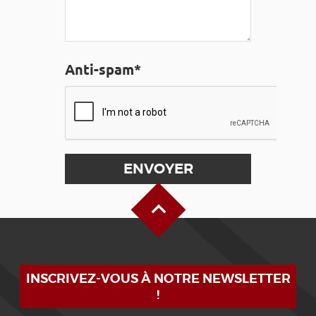
Anti-spam*
Haut de page
INSCRIVEZ-VOUS À NOTRE NEWSLETTER
!