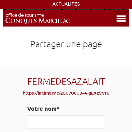
ACTUALITÉS
Ouvrir le menu
ENVIE
DE...
DÉCOUVRIR LA DESTINATION
Partager une page
CONQUES
EXPÉRIENCES
FERMEDESAZALAIT
SÉJOURNER
https://liff.line.me/2007060944-gEXzVVr6
AGENDA
Votre nom*
VENIR